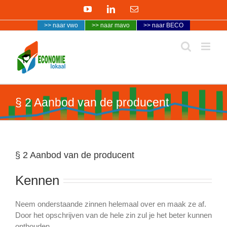
Ga
YouTube
LinkedIn
E-
naar
mail
>> naar vwo
>> naar mavo
>> naar BECO
inhoud
§ 2 Aanbod van de producent
§ 2 Aanbod van de producent
Kennen
Neem onderstaande zinnen helemaal over en maak ze af.
Door het opschrijven van de hele zin zul je het beter kunnen
onthouden.