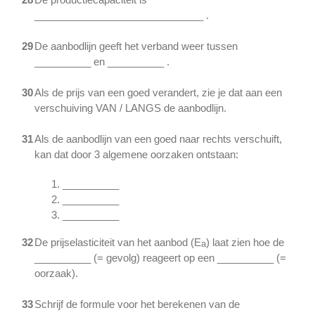
______________________________ .
29
De aanbodlijn geeft het verband weer tussen
__________ en __________ .
30
Als de prijs van een goed verandert, zie je dat aan een
verschuiving VAN / LANGS de aanbodlijn.
31
Als de aanbodlijn van een goed naar rechts verschuift,
kan dat door 3 algemene oorzaken ontstaan:
__________
__________
__________
32
De prijselasticiteit van het aanbod (E
) laat zien hoe de
a
__________ (= gevolg) reageert op een __________ (=
oorzaak).
33
Schrijf de formule voor het berekenen van de