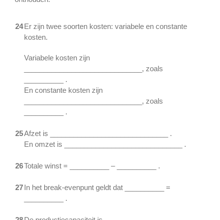
24
Er zijn twee soorten kosten: variabele en constante
kosten.
Variabele kosten zijn
______________________________, zoals
__________ .
En constante kosten zijn
______________________________, zoals
__________ .
25
Afzet is ______________________________ .
En omzet is ______________________________ .
26
Totale winst = __________ – __________ .
27
In het break-evenpunt geldt dat __________ =
__________ .
28
De productiecapaciteit is