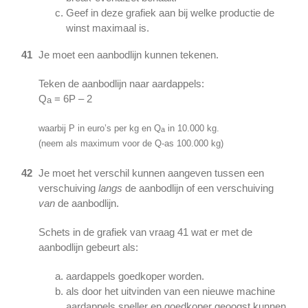
Geef in deze grafiek aan bij welke productie de
winst maximaal is.
41
Je moet een aanbodlijn kunnen tekenen.
Teken de aanbodlijn naar aardappels:
Q
= 6P – 2
a
waarbij P in euro’s per kg en Q
in 10.000 kg.
a
(neem als maximum voor de Q-as 100.000 kg)
42
Je moet het verschil kunnen aangeven tussen een
verschuiving
langs
de aanbodlijn of een verschuiving
van
de aanbodlijn.
Schets in de grafiek van vraag 41 wat er met de
aanbodlijn gebeurt als:
aardappels goedkoper worden.
als door het uitvinden van een nieuwe machine
aardappels sneller en goedkoper geoogst kunnen