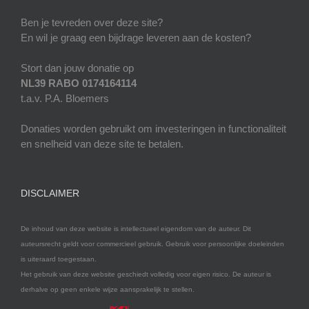
Ben je tevreden over deze site?
En wil je graag een bijdrage leveren aan de kosten?
Stort dan jouw donatie op
NL39 RABO 0174164114
t.a.v. P.A. Bloemers
Donaties worden gebruikt om investeringen in functionaliteit
en snelheid van deze site te betalen.
DISCLAIMER
De inhoud van deze website is intellectueel eigendom van de auteur. Dit
auteursrecht geldt voor commercieel gebruik. Gebruik voor persoonlijke doeleinden
is uiteraard toegestaan.
Het gebruik van deze website geschiedt volledig voor eigen risico. De auteur is
derhalve op geen enkele wijze aansprakelijk te stellen.