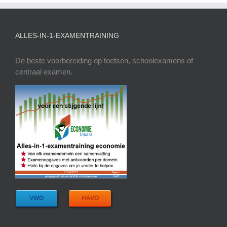
ALLES-IN-1-EXAMENTRAINING
De beste voorbereiding op toetsen, schoolexamens of
centraal examen.
VWO
HAVO