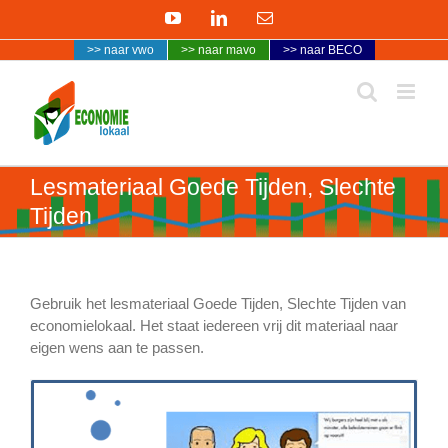
Ga
YouTube
LinkedIn
E-
naar
mail
>> naar vwo
>> naar mavo
>> naar BECO
inhoud
Lesmateriaal Goede Tijden, Slechte
Tijden
Gebruik het lesmateriaal Goede Tijden, Slechte Tijden van
economielokaal. Het staat iedereen vrij dit materiaal naar
eigen wens aan te passen.