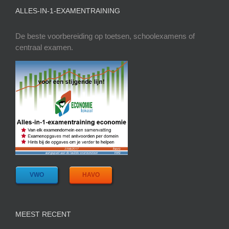
ALLES-IN-1-EXAMENTRAINING
De beste voorbereiding op toetsen, schoolexamens of
centraal examen.
VWO
HAVO
MEEST RECENT