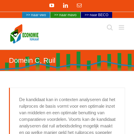
Ga
YouTube
LinkedIn
E-
naar
mail
>> naar vwo
>> naar mavo
>> naar BECO
inhoud
Domein C, Ruil
De kandidaat kan in contexten analyseren dat het
ruilproces de basis vormt voor een optimale inzet
van middelen en een optimale benutting van
comparatieve voordelen. Voorts kan de kandidaat
analyseren dat ruil arbeidsdeling mogelijk maakt
en op welke manier geld het ruilproces soepeler