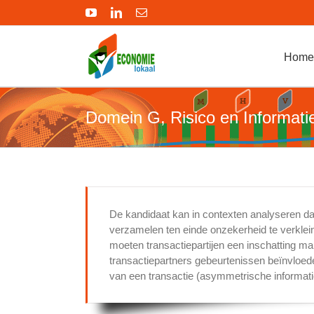
Ga
YouTube
LinkedIn
E-
naar
mail
inhoud
Home
Domein G, Risico en Informati
De kandidaat kan in contexten analyseren da
verzamelen ten einde onzekerheid te verklei
moeten transactiepartijen een inschatting m
transactiepartners gebeurtenissen beïnvloede
van een transactie (asymmetrische informati