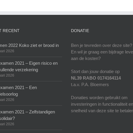
T RECENT
DONATIE
en 2022 Koko ziet er brood in
Ben je tevreden over deze site?
uari 2026
En wil je graag een bijdrage lev
aan de kosten?
xamen 2021 – Eigen risico en
ullende verzekering
Stort dan jouw donatie op
uari 2026
NL39 RABO 0174164114
t.a.v. P.A. Bloemers
xamen 2021 – Een
elsoorlog
Donaties worden gebruikt om
uari 2026
investeringen in functionaliteit e
snelheid van deze site te betale
xamen 2021 – Zelfstandigen
solidair?
uari 2026