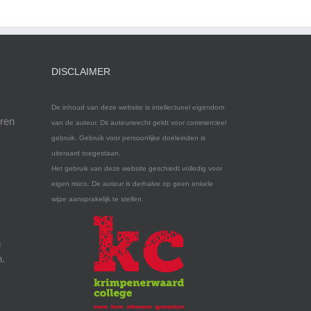
DISCLAIMER
De inhoud van deze website is intellectueel eigendom
eren
van de auteur. Dit auteursrecht geldt voor commercieel
gebruik. Gebruik voor persoonlijke doeleinden is
uiteraard toegestaan.
Het gebruik van deze website geschiedt volledig voor
eigen risico. De auteur is derhalve op geen enkele
wijze aansprakelijk te stellen.
n
n.