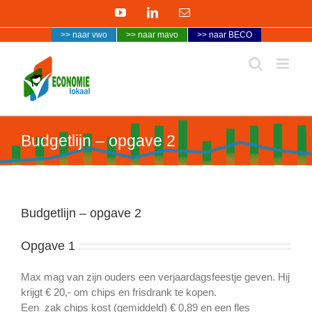
Ga
YouTube
LinkedIn
E-
naar
mail
>> naar vwo
>> naar mavo
>> naar BECO
inhoud
Budgetlijn – opgave 2
Budgetlijn – opgave 2
Opgave 1
Max mag van zijn ouders een verjaardagsfeestje geven. Hij
krijgt € 20,- om chips en frisdrank te kopen.
Een zak chips kost (gemiddeld) € 0,89 en een fles