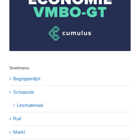
Snelmenu
Begrippenlijst
Schaarste
Lesmateriaal
Ruil
Markt