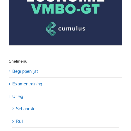
Snelmenu
Begrippenlijst
Examentraining
Uitleg
Schaarste
Ruil