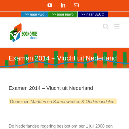
Ga
YouTube
LinkedIn
E-
naar
mail
>> naar vwo
>> naar mavo
>> naar BECO
inhoud
Examen 2014 – Vlucht uit Nederland
Examen 2014 – Vlucht uit Nederland
Domeinen
Markten
en
Samenwerken & Onderhandelen
De Nederlandse regering besloot om per 1 juli 2008 een