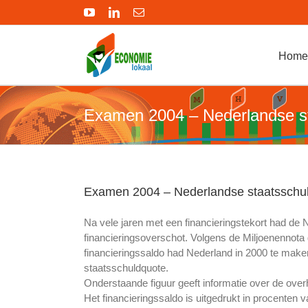
Ga
YouTube
LinkedIn
E-
naar
mail
inhoud
Home
Examen 2004 – Nederlandse st
Examen 2004 – Nederlandse staatsschuld
Na vele jaren met een financieringstekort had de 
financieringsoverschot. Volgens de Miljoenennota 
financieringssaldo had Nederland in 2000 te mak
staatsschuldquote.
Onderstaande figuur geeft informatie over de over
Het financieringssaldo is uitgedrukt in procenten