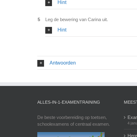
Hint
5
Leg de bewering van Carina uit.
Hint
Antwoorden
ALLES-IN-1-EXAMENTRAINING
MEES
De beste voorbereiding op toetsen,
Exam
4 jan
schoolexamens of centraal examen.
Here