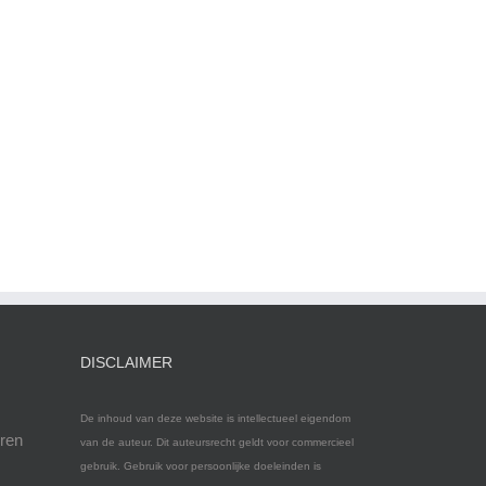
DISCLAIMER
De inhoud van deze website is intellectueel eigendom
eren
van de auteur. Dit auteursrecht geldt voor commercieel
gebruik. Gebruik voor persoonlijke doeleinden is