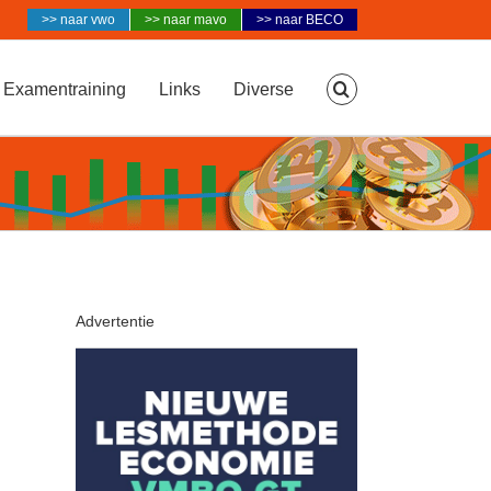
>> naar vwo
>> naar mavo
>> naar BECO
Examentraining
Links
Diverse
Advertentie