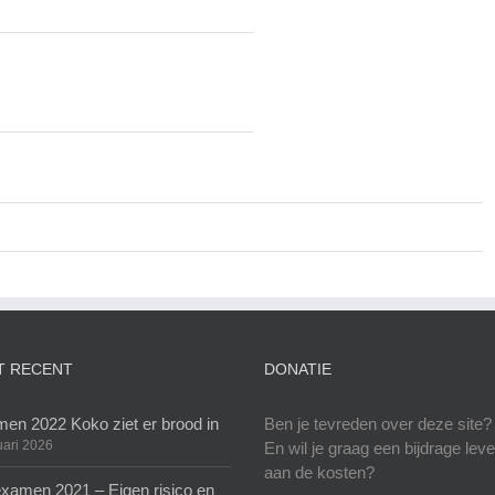
T RECENT
DONATIE
en 2022 Koko ziet er brood in
Ben je tevreden over deze site?
uari 2026
En wil je graag een bijdrage lev
aan de kosten?
xamen 2021 – Eigen risico en