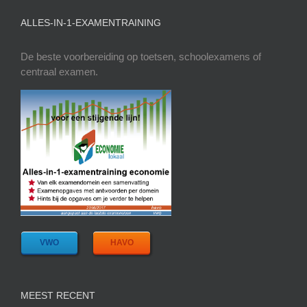
ALLES-IN-1-EXAMENTRAINING
De beste voorbereiding op toetsen, schoolexamens of
centraal examen.
VWO
HAVO
MEEST RECENT