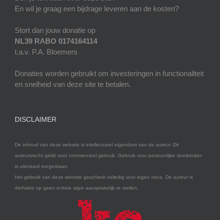
En wil je graag een bijdrage leveren aan de kosten?
Stort dan jouw donatie op
NL39 RABO 0174164114
t.a.v. P.A. Bloemers
Donaties worden gebruikt om investeringen in functionaliteit
en snelheid van deze site te betalen.
DISCLAIMER
De inhoud van deze website is intellectueel eigendom van de auteur. Dit
auteursrecht geldt voor commercieel gebruik. Gebruik voor persoonlijke doeleinden
is uiteraard toegestaan.
Het gebruik van deze website geschiedt volledig voor eigen risico. De auteur is
derhalve op geen enkele wijze aansprakelijk te stellen.