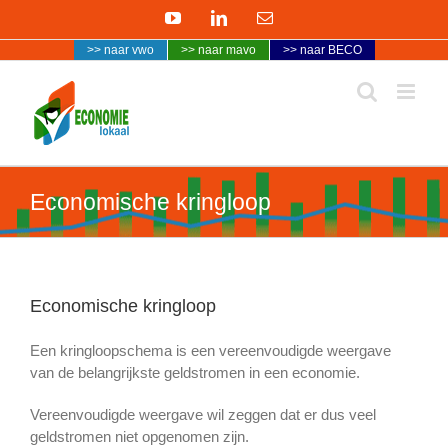
Ga
YouTube
LinkedIn
E-
naar
mail
>> naar vwo
>> naar mavo
>> naar BECO
inhoud
Economische kringloop
Economische kringloop
Een kringloopschema is een vereenvoudigde weergave
van de belangrijkste geldstromen in een economie.
Vereenvoudigde weergave wil zeggen dat er dus veel
geldstromen niet opgenomen zijn.