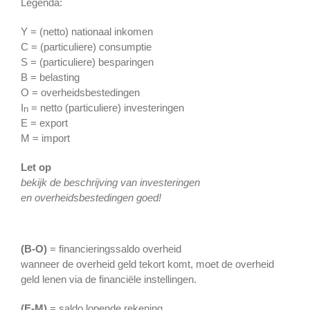
Legenda:
Y = (netto) nationaal inkomen
C = (particuliere) consumptie
S = (particuliere) besparingen
B = belasting
O = overheidsbestedingen
I
= netto (particuliere) investeringen
n
E = export
M = import
Let op
bekijk de beschrijving van investeringen
en overheidsbestedingen goed!
(B-O)
= financieringssaldo overheid
wanneer de overheid geld tekort komt, moet de overheid
geld lenen via de financiële instellingen.
(E-M)
= saldo lopende rekening