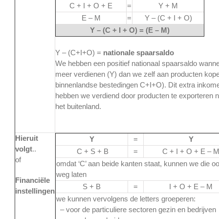
C + I + O + E
=
Y + M
E – M
=
Y – (C + I + O)
Y – (C + I + O) = (E – M)
Y – (C+I+O) =
nationale spaarsaldo
We hebben een positief nationaal spaarsaldo wann
meer verdienen (Y) dan we zelf aan producten kop
binnenlandse bestedingen C+I+O). Dit extra inkom
hebben we verdiend door producten te exporteren 
het buitenland.
Hieruit
Y
=
Y
volgt
..
C + S + B
=
C + I + O + E – 
of
omdat ‘C’ aan beide kanten staat, kunnen we die o
weg laten
Financiële
S + B
=
I + O + E – M
instellingen
we kunnen vervolgens de letters groeperen:
– voor de particuliere sectoren gezin en bedrijven