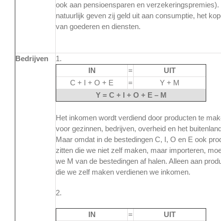
ook aan pensioensparen en verzekeringspremies).
natuurlijk geven zij geld uit aan consumptie, het ko
van goederen en diensten.
Bedrijven
1.
IN
=
UIT
C + I + O + E
=
Y + M
Y = C + I + O + E – M
Het inkomen wordt verdiend door producten te ma
voor gezinnen, bedrijven, overheid en het buitenland
Maar omdat in de bestedingen C, I, O en E ook pro
zitten die we niet zelf maken, maar importeren, mo
we M van de bestedingen af halen. Alleen aan prod
die we zelf maken verdienen we inkomen.
2.
IN
=
UIT