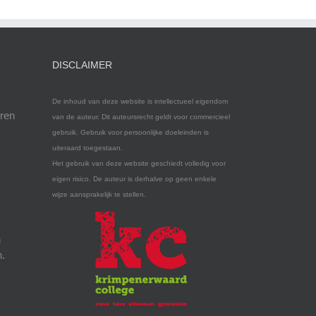
DISCLAIMER
De inhoud van deze website is intellectueel eigendom
eren
van de auteur. Dit auteursrecht geldt voor commercieel
gebruik. Gebruik voor persoonlijke doeleinden is
uiteraard toegestaan.
Het gebruik van deze website geschiedt volledig voor
eigen risico. De auteur is derhalve op geen enkele
wijze aansprakelijk te stellen.
n
n.