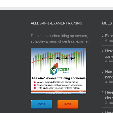
ALLES-IN-1-EXAMENTRAINING
MEES
De beste voorbereiding op toetsen,
Exam
4 jan
schoolexamens of centraal examen.
Here
aanv
4 jan
Here
hand
3 jan
Here
niet 
3 jan
VWO
HAVO
Here