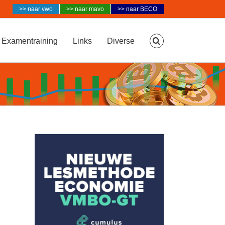
>> naar vwo
>> naar mavo
>> naar BECO
Examentraining
Links
Diverse