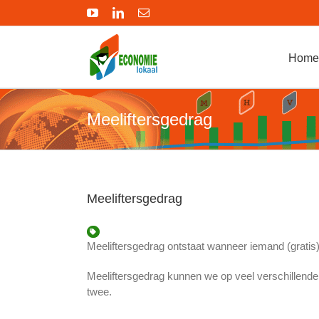
Ga
YouTube
LinkedIn
E-
naar
mail
inhoud
Home
Meeliftersgedrag
Meeliftersgedrag
Meeliftersgedrag ontstaat wanneer iemand (gratis
Meeliftersgedrag kunnen we op veel verschillende 
twee.