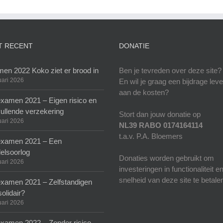
T RECENT
DONATIE
en 2022 Koko ziet er brood in
Ben je tevreden over deze site?
uari 2026
En wil je graag een bijdrage lev
aan de kosten?
xamen 2021 – Eigen risico en
ullende verzekering
Stort dan jouw donatie op
uari 2026
NL39 RABO 0174164114
t.a.v. P.A. Bloemers
xamen 2021 – Een
elsoorlog
Donaties worden gebruikt om
uari 2026
investeringen in functionaliteit e
snelheid van deze site te betale
xamen 2021 – Zelfstandigen
solidair?
uari 2026
xamen 2022 – Zonder risico