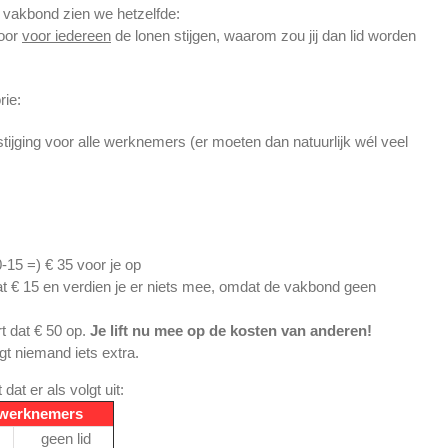
n vakbond zien we hetzelfde:
door
voor iedereen
de lonen stijgen, waarom zou jij dan lid worden
rie:
ijging voor alle werknemers (er moeten dan natuurlijk wél veel
50-15 =) € 35 voor je op
e dat € 15 en verdien je er niets mee, omdat de vakbond geen
rt dat € 50 op.
Je lift nu mee op de kosten van anderen!
jgt niemand iets extra.
at er als volgt uit:
 werknemers
geen lid