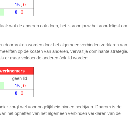
-15
,
0
0
,
0
taat: wat de anderen ook doen, het is voor jouw het voordeligst om
leen doorbroken worden door het algemeen verbinden verklaren van
eeliften op de kosten van anderen, vervalt je dominante strategie.
als er maar voldoende anderen óók lid worden:
 werknemers
geen lid
-15
,
0
0
,
0
ier zorgt wel voor ongelijkheid binnen bedrijven. Daarom is de
van het opheffen van het algemeen verbinden verklaren van de