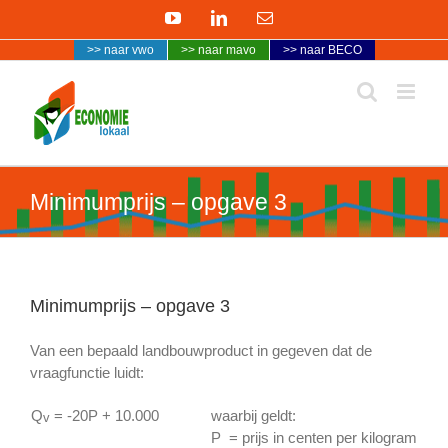
Ga
YouTube
LinkedIn
E-
naar
mail
>> naar vwo
>> naar mavo
>> naar BECO
inhoud
Minimumprijs – opgave 3
Minimumprijs – opgave 3
Van een bepaald landbouwproduct in gegeven dat de
vraagfunctie luidt:
Q
= -20P + 10.000
waarbij geldt:
v
P = prijs in centen per kilogram