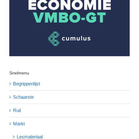
Snelmenu
Begrippenlijst
Schaarste
Ruil
Markt
Lesmateriaal