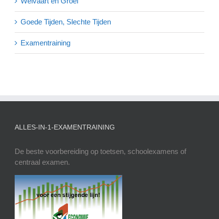
Welvaart en Groei
Goede Tijden, Slechte Tijden
Examentraining
ALLES-IN-1-EXAMENTRAINING
De beste voorbereiding op toetsen, schoolexamens of
centraal examen.