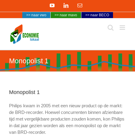
Ga
YouTube
LinkedIn
E-
naar
mail
>> naar vwo
>> naar mavo
>> naar BECO
inhoud
Monopolist 1
Monopolist 1
Philips kwam in 2005 met een nieuw product op de markt:
de BRD-recorder. Hoewel concurrenten binnen afzienbare
tijd met vergelijkbare producten zouden komen, kon Philips
in dat jaar gezien worden als een monopolist op de markt
van BRD-recorder.