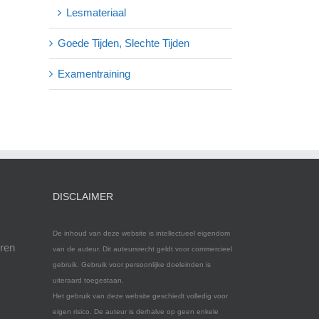
Lesmateriaal
Goede Tijden, Slechte Tijden
Examentraining
DISCLAIMER
De inhoud van deze website is intellectueel eigendom
eren
van de auteur. Dit auteursrecht geldt voor commercieel
gebruik. Gebruik voor persoonlijke doeleinden is
uiteraard toegestaan.
Het gebruik van deze website geschiedt volledig voor
eigen risico. De auteur is derhalve op geen enkele