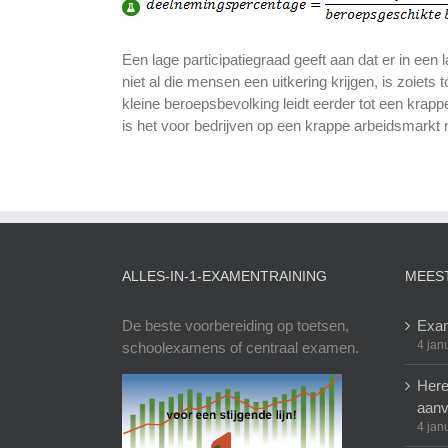
Een lage participatiegraad geeft aan dat er in een
niet al die mensen een uitkering krijgen, is zoiet
kleine beroepsbevolking leidt eerder tot een krap
is het voor bedrijven op een krappe arbeidsmarkt 
ALLES-IN-1-EXAMENTRAINING
MEES
De beste voorbereiding op toetsen,
Exam
4 jan
schoolexamens of centraal examen.
Here
aanv
4 jan