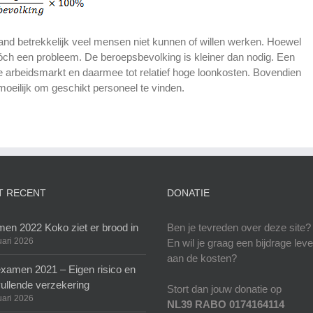
 land betrekkelijk veel mensen niet kunnen of willen werken. Hoewel
s tóch een probleem. De beroepsbevolking is kleiner dan nodig. Een
pe arbeidsmarkt en daarmee tot relatief hoge loonkosten. Bovendien
moeilijk om geschikt personeel te vinden.
T RECENT
DONATIE
en 2022 Koko ziet er brood in
Ben je tevreden over deze site?
uari 2026
En wil je graag een bijdrage lev
aan de kosten?
xamen 2021 – Eigen risico en
ullende verzekering
Stort dan jouw donatie op
uari 2026
NL39 RABO 0174164114