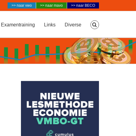
>> naar vwo
>> naar mavo
>> naar BECO
Examentraining
Links
Diverse