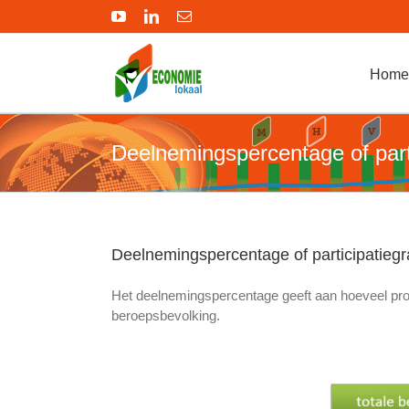
Ga
YouTube
LinkedIn
E-
naar
mail
inhoud
Home
Deelnemingspercentage of part
Deelnemingspercentage of participatieg
Het deelnemingspercentage geeft aan hoeveel pro
beroepsbevolking.