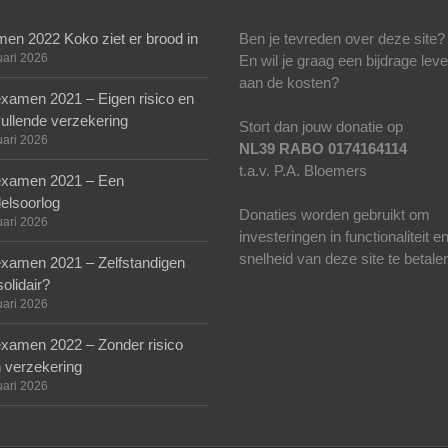
en 2022 Koko ziet er brood in
Ben je tevreden over deze site?
uari 2026
En wil je graag een bijdrage lev
aan de kosten?
xamen 2021 – Eigen risico en
ullende verzekering
Stort dan jouw donatie op
uari 2026
NL39 RABO 0174164114
t.a.v. P.A. Bloemers
xamen 2021 – Een
elsoorlog
Donaties worden gebruikt om
uari 2026
investeringen in functionaliteit e
snelheid van deze site te betale
xamen 2021 – Zelfstandigen
solidair?
uari 2026
xamen 2022 – Zonder risico
 verzekering
uari 2026