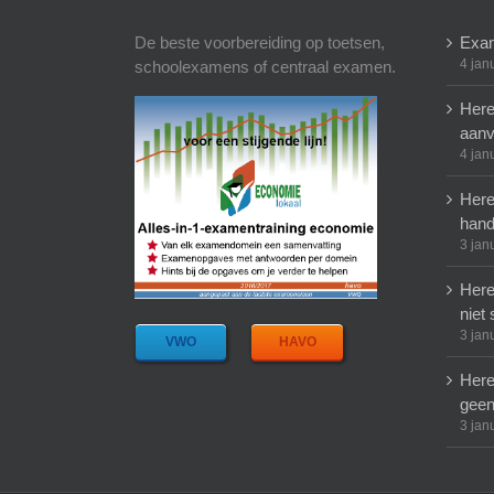
De beste voorbereiding op toetsen,
Exam
4 jan
schoolexamens of centraal examen.
Here
aanv
4 jan
Here
hand
3 jan
Here
niet 
3 jan
VWO
HAVO
Here
geen
3 jan