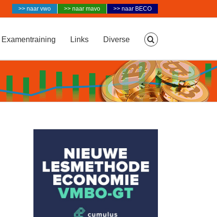
>> naar vwo
>> naar mavo
>> naar BECO
Examentraining
Links
Diverse