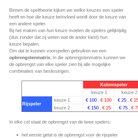
Binnen de speltheorie kijken we welke keuzes een speler
heeft en hoe die keuze beïnvloed wordt door de keuze van
een andere speler.
Bij het maken van hun keuze moeten de spelers gelijktijdig
(dus zonder dat zij weten wat de ander kiest) hun
keuze bepalen.
Om dat te kunnen voorspellen gebruiken we een
opbrengstenmatrix.
In die opbrengstenmatrix kunnen we
de opbrengst van elke speler zien bij alle mogelijke
combinaties van beslissingen.
Kolomspeler
keuze 1
keuze 2
keuze 1
€ 100
,
€ 100
€ 25
,
€ 1
Rijspeler
keuze 2
€ 150
,
€ 25
€ 75
,
€ 7
In elke cel staat de opbrengst van de twee spelers:
het eerste getal is de opbrengst voor de rijspeler