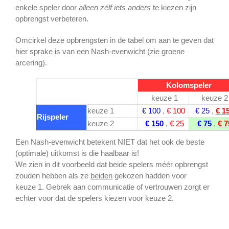
enkele speler door
alleen zélf iets anders
te kiezen zijn
opbrengst verbeteren.
Omcirkel deze opbrengsten in de tabel om aan te geven dat
hier sprake is van een Nash-evenwicht (zie groene
arcering).
Kolomspeler
keuze 1
keuze 2
keuze 1
€ 100
,
€ 100
€ 25
,
€ 1
Rijspeler
keuze 2
€ 150
,
€ 25
€ 75
,
€ 7
Een Nash-evenwicht betekent NIET dat het ook de beste
(optimale) uitkomst is die haalbaar is!
We zien in dit voorbeeld dat beide spelers méér opbrengst
zouden hebben als ze
beiden
gekozen hadden voor
keuze 1. Gebrek aan communicatie of vertrouwen zorgt er
echter voor dat de spelers kiezen voor keuze 2.