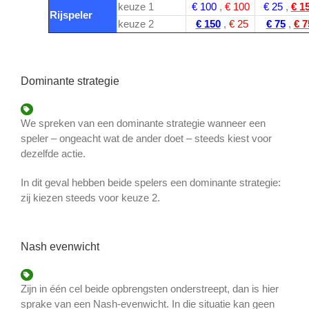
keuze 1
€ 100
,
€ 100
€ 25
,
€ 1
Rijspeler
keuze 2
€ 150
,
€ 25
€ 75
,
€ 7
Dominante strategie
We spreken van een dominante strategie wanneer een
speler – ongeacht wat de ander doet – steeds kiest voor
dezelfde actie.
In dit geval hebben beide spelers een dominante strategie:
zij kiezen steeds voor keuze 2.
Nash evenwicht
Zijn in één cel beide opbrengsten onderstreept, dan is hier
sprake van een Nash-evenwicht. In die situatie kan geen