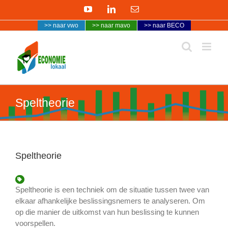
Ga
YouTube
LinkedIn
E-
naar
mail
>> naar vwo
>> naar mavo
>> naar BECO
inhoud
Speltheorie
Speltheorie
Speltheorie is een techniek om de situatie tussen twee van
elkaar afhankelijke beslissingsnemers te analyseren. Om
op die manier de uitkomst van hun beslissing te kunnen
voorspellen.