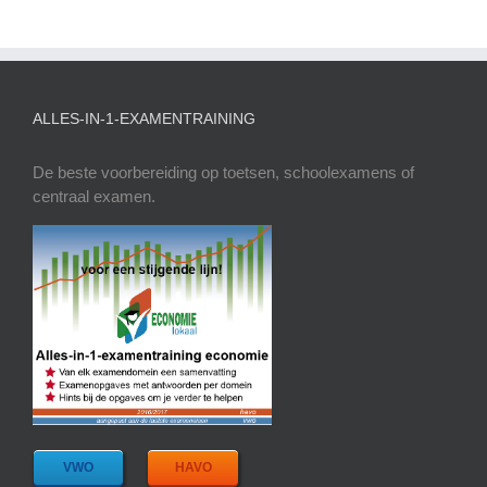
ALLES-IN-1-EXAMENTRAINING
De beste voorbereiding op toetsen, schoolexamens of
centraal examen.
VWO
HAVO