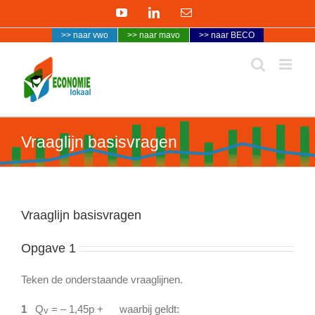
Ga
YouTube
LinkedIn
E-
naar
mail
>> naar vwo
>> naar mavo
>> naar BECO
inhoud
Vraaglijn basisvragen
Vraaglijn basisvragen
Opgave 1
Teken de onderstaande vraaglijnen.
1
Q
= – 1,45p +
waarbij geldt:
v