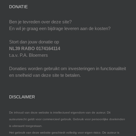
DONATIE
Ben je tevreden over deze site?
En wil je graag een bijdrage leveren aan de kosten?
Stort dan jouw donatie op
NL39 RABO 0174164114
t.a.v. P.A. Bloemers
Donaties worden gebruikt om investeringen in functionaliteit
en snelheid van deze site te betalen.
DISCLAIMER
De inhoud van deze website is intellectueel eigendom van de auteur. Dit
auteursrecht geldt voor commercieel gebruik. Gebruik voor persoonlijke doeleinden
is uiteraard toegestaan.
Het gebruik van deze website geschiedt volledig voor eigen risico. De auteur is