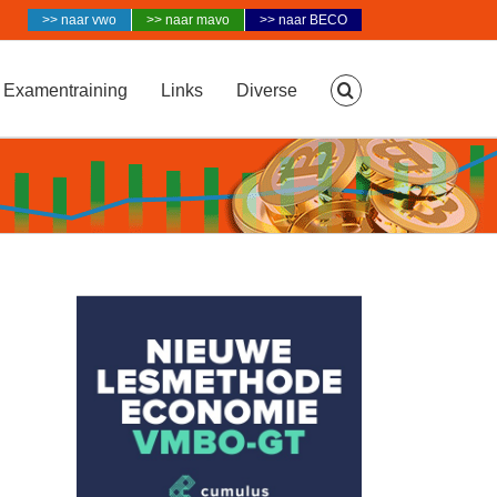
>> naar vwo
>> naar mavo
>> naar BECO
Examentraining
Links
Diverse