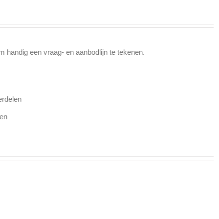
m handig een vraag- en aanbodlijn te tekenen.
erdelen
ten