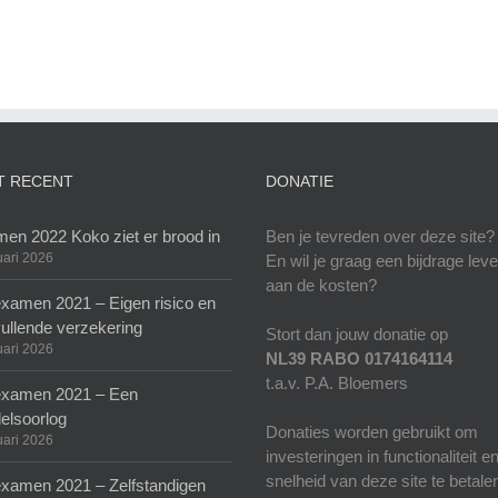
T RECENT
DONATIE
en 2022 Koko ziet er brood in
Ben je tevreden over deze site?
uari 2026
En wil je graag een bijdrage lev
aan de kosten?
xamen 2021 – Eigen risico en
ullende verzekering
Stort dan jouw donatie op
uari 2026
NL39 RABO 0174164114
t.a.v. P.A. Bloemers
xamen 2021 – Een
elsoorlog
Donaties worden gebruikt om
uari 2026
investeringen in functionaliteit e
snelheid van deze site te betale
xamen 2021 – Zelfstandigen