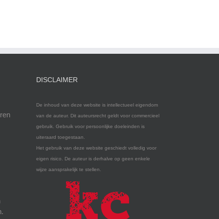
DISCLAIMER
De inhoud van deze website is intellectueel eigendom
eren
van de auteur. Dit auteursrecht geldt voor commercieel
gebruik. Gebruik voor persoonlijke doeleinden is
uiteraard toegestaan.
Het gebruik van deze website geschiedt volledig voor
eigen risico. De auteur is derhalve op geen enkele
wijze aansprakelijk te stellen.
n
n.