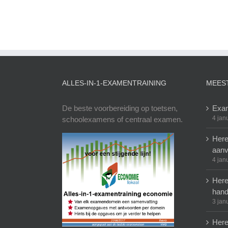
ALLES-IN-1-EXAMENTRAINING
MEES
De beste voorbereiding op toetsen,
Exam
4 jan
schoolexamens of centraal examen.
Here
aanv
4 jan
Here
hand
3 jan
Here