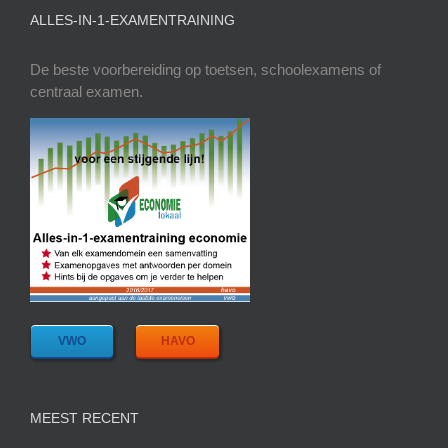
ALLES-IN-1-EXAMENTRAINING
De beste voorbereiding op toetsen, schoolexamens of
centraal examen.
VWO
HAVO
MEEST RECENT