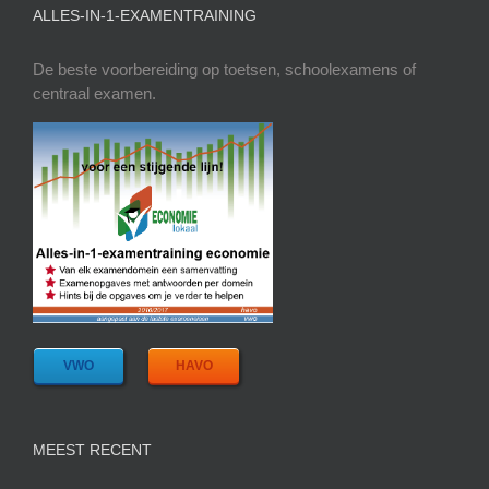
ALLES-IN-1-EXAMENTRAINING
De beste voorbereiding op toetsen, schoolexamens of
centraal examen.
VWO
HAVO
MEEST RECENT