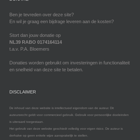
Ben je tevreden over deze site?
En wil je graag een bijdrage leveren aan de kosten?
Stort dan jouw donatie op
NL39 RABO 0174164114
t.a.v. P.A. Bloemers
Donaties worden gebruikt om investeringen in functionaliteit
en snelheid van deze site te betalen.
DISCLAIMER
De inhoud van deze website is intellectueel eigendom van de auteur. Dit
auteursrecht geldt voor commercieel gebruik. Gebruik voor persoonlijke doeleinden
is uiteraard toegestaan.
Het gebruik van deze website geschiedt volledig voor eigen risico. De auteur is
derhalve op geen enkele wijze aansprakelijk te stellen.