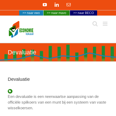
Ga
YouTube
LinkedIn
E-
naar
mail
>> naar vwo
>> naar mavo
>> naar BECO
inhoud
Devaluatie
Devaluatie
Een devaluatie is een neerwaartse aanpassing van de
officiële spilkoers van een munt bij een systeem van vaste
wisselkoersen.