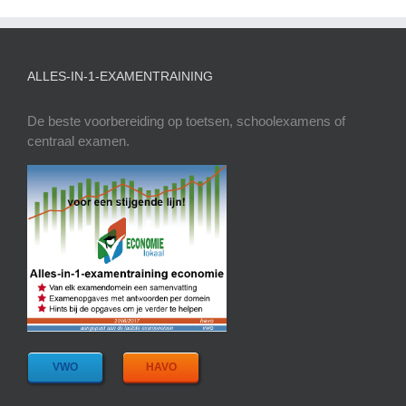
ALLES-IN-1-EXAMENTRAINING
De beste voorbereiding op toetsen, schoolexamens of
centraal examen.
VWO
HAVO