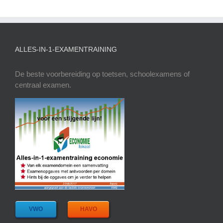
ALLES-IN-1-EXAMENTRAINING
De beste voorbereiding op toetsen, schoolexamens of
centraal examen.
VWO
HAVO