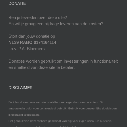
DONATIE
Ben je tevreden over deze site?
En wil je graag een bijdrage leveren aan de kosten?
Stort dan jouw donatie op
NL39 RABO 0174164114
t.a.v. P.A. Bloemers
Donaties worden gebruikt om investeringen in functionaliteit
en snelheid van deze site te betalen.
DISCLAIMER
De inhoud van deze website is intellectueel eigendom van de auteur. Dit
auteursrecht geldt voor commercieel gebruik. Gebruik voor persoonlijke doeleinden
is uiteraard toegestaan.
Het gebruik van deze website geschiedt volledig voor eigen risico. De auteur is