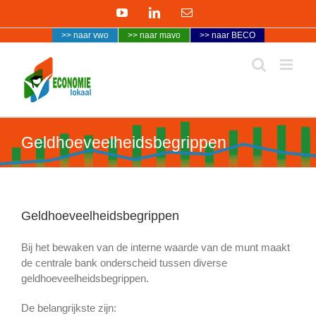
Ga
YouTube
LinkedIn
E-
naar
mail
>> naar vwo
>> naar mavo
>> naar BECO
inhoud
Geldhoeveelheidsbegrippen
Geldhoeveelheidsbegrippen
Bij het bewaken van de interne waarde van de munt maakt
de centrale bank onderscheid tussen diverse
geldhoeveelheidsbegrippen.
De belangrijkste zijn: