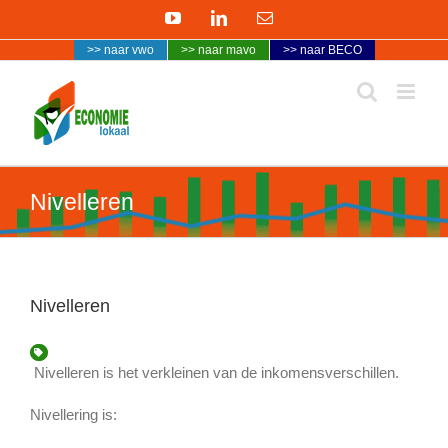
Ga
YouTube
LinkedIn
E-
naar
mail
>> naar vwo
>> naar mavo
>> naar BECO
inhoud
Nivelleren
Nivelleren
Nivelleren is het verkleinen van de inkomensverschillen.
Nivellering is: