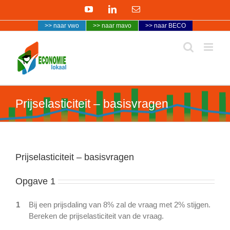
Ga
YouTube
LinkedIn
E-
naar
mail
>> naar vwo
>> naar mavo
>> naar BECO
inhoud
Prijselasticiteit – basisvragen
Prijselasticiteit – basisvragen
Opgave 1
1
Bij een prijsdaling van 8% zal de vraag met 2% stijgen.
Bereken de prijselasticiteit van de vraag.