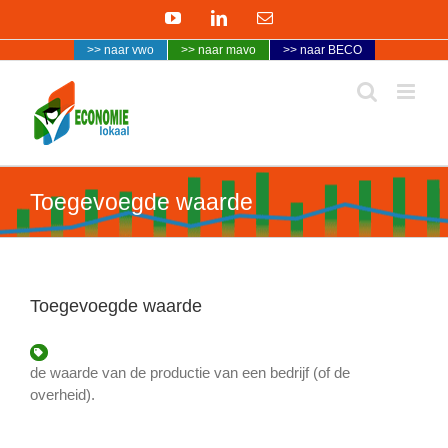
Ga
YouTube
LinkedIn
E-
naar
mail
>> naar vwo
>> naar mavo
>> naar BECO
inhoud
Toegevoegde waarde
Toegevoegde waarde
de waarde van de productie van een bedrijf (of de
overheid).