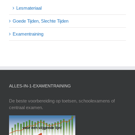
Lesmateriaal
Goede Tijden, Slechte Tijden
Examentraining
ALLES-IN-1-EXAMENTRAINING
De beste voorbereiding op toetsen, schoolexamens of
centraal examen.